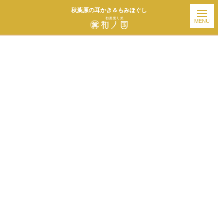
秋葉原の耳かき＆もみほぐし
ホーム
| お知らせ |
template.detail
[%title%]
[%article_date_notime_wa%]
[%list_start%]