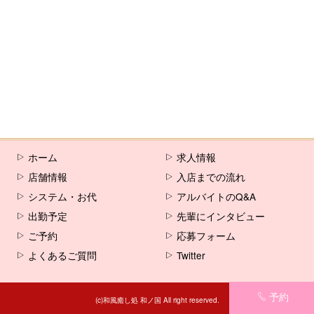
[%comment%]
[%list_end%]
[%article%]
ホーム
求人情報
店舗情報
入店までの流れ
システム・お代
アルバイトのQ&A
出勤予定
先輩にインタビュー
ご予約
応募フォーム
よくあるご質問
Twitter
予約
(c)和風癒し処 和ノ国 All right reserved.