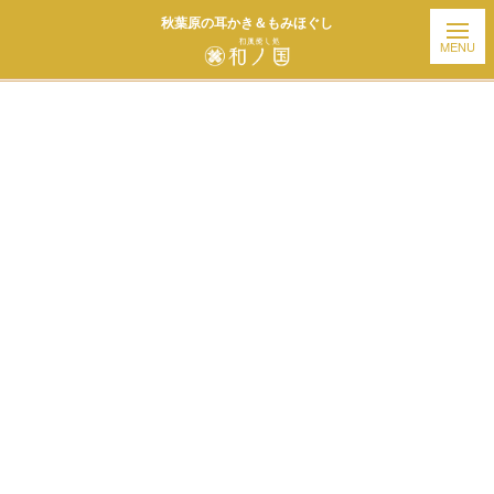
秋葉原の耳かき＆もみほぐし
ホーム
| お知らせ |
template.detail
[%title%]
[%article_date_notime_wa%]
[%list_start%]