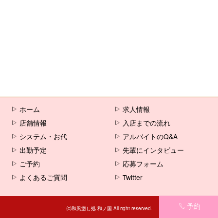
[%comment%]
[%list_end%]
[%article%]
ホーム
求人情報
店舗情報
入店までの流れ
システム・お代
アルバイトのQ&A
出勤予定
先輩にインタビュー
ご予約
応募フォーム
よくあるご質問
Twitter
予約
(c)和風癒し処 和ノ国 All right reserved.