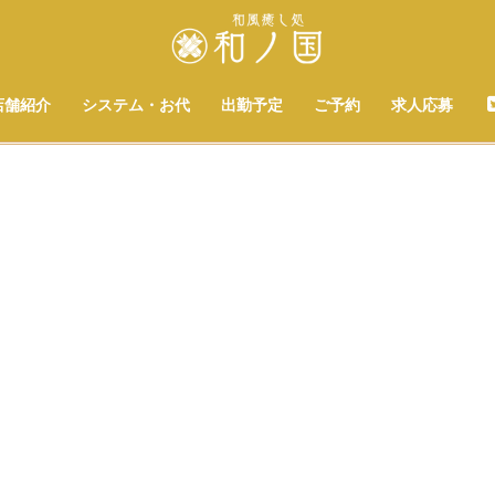
店舗紹介
システム・お代
出勤予定
ご予約
求人応募
[%title%]
[%list_start%]