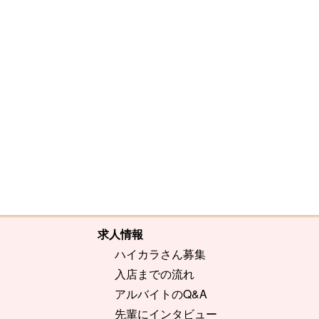
[%comment%]
[%list_end%]
[%article%]
求人情報
ハイカラさん募集
入店までの流れ
アルバイトのQ&A
先輩にインタビュー