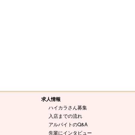
[%comment%]
[%list_end%]
[%article%]
求人情報
ハイカラさん募集
入店までの流れ
アルバイトのQ&A
先輩にインタビュー