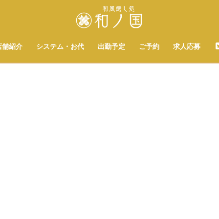
店舗紹介
システム・お代
出勤予定
ご予約
求人応募
[%title%]
[%list_start%]