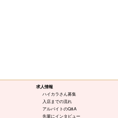
[%comment%]
[%list_end%]
[%article%]
求人情報
ハイカラさん募集
入店までの流れ
アルバイトのQ&A
先輩にインタビュー