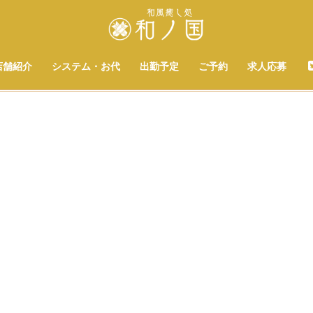
店舗紹介
システム・お代
出勤予定
ご予約
求人応募
[%title%]
[%list_start%]