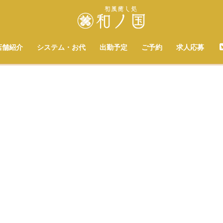
店舗紹介
システム・お代
出勤予定
ご予約
求人応募
[%title%]
[%list_start%]