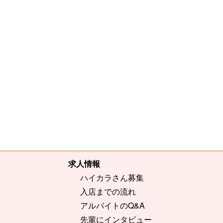
[%comment%]
[%list_end%]
[%article%]
求人情報
ハイカラさん募集
入店までの流れ
アルバイトのQ&A
先輩にインタビュー