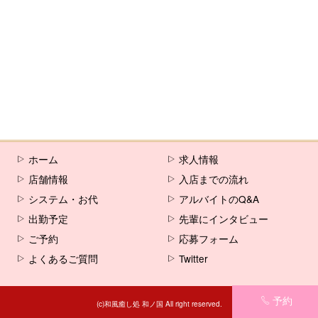
[%comment%]
[%list_end%]
[%article%]
ホーム
求人情報
店舗情報
入店までの流れ
システム・お代
アルバイトのQ&A
出勤予定
先輩にインタビュー
ご予約
応募フォーム
よくあるご質問
Twitter
予約
(c)和風癒し処 和ノ国 All right reserved.