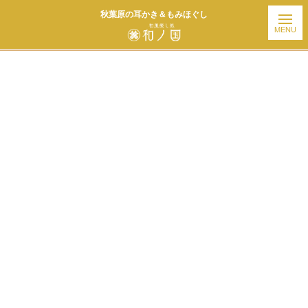
秋葉原の耳かき＆もみほぐし
ホーム
| お知らせ |
template.detail
[%title%]
[%article_date_notime_wa%]
[%list_start%]