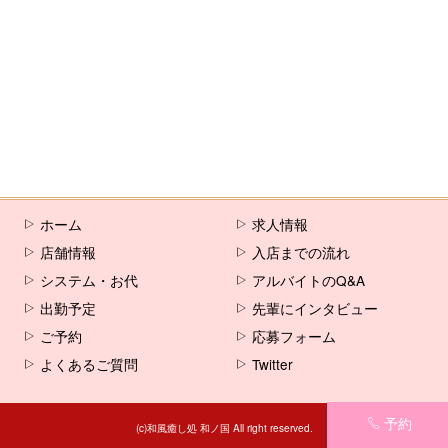
[%comment%]
[%list_end%]
[%article%]
ホーム
求人情報
店舗情報
入店までの流れ
システム・お代
アルバイトのQ&A
出勤予定
先輩にインタビュー
ご予約
応募フォーム
よくあるご質問
Twitter
予約
(c)和風癒し処 和ノ国 All right reserved.