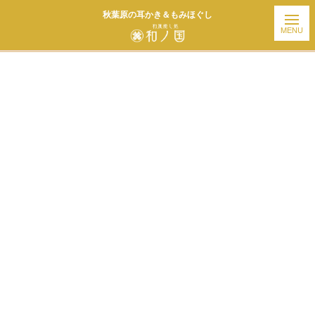
秋葉原の耳かき＆もみほぐし
ホーム
| お知らせ |
template.detail
[%title%]
[%article_date_notime_wa%]
[%list_start%]