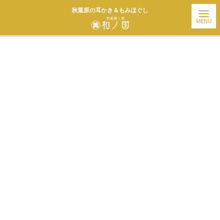
秋葉原の耳かき＆もみほぐし
ホーム
| お知らせ |
template.detail
[%title%]
[%article_date_notime_wa%]
[%list_start%]