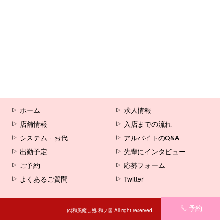
[%comment%]
[%list_end%]
[%article%]
ホーム
求人情報
店舗情報
入店までの流れ
システム・お代
アルバイトのQ&A
出勤予定
先輩にインタビュー
ご予約
応募フォーム
よくあるご質問
Twitter
予約
(c)和風癒し処 和ノ国 All right reserved.