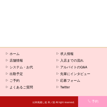
[%comment%]
[%list_end%]
[%article%]
ホーム
求人情報
店舗情報
入店までの流れ
システム・お代
アルバイトのQ&A
出勤予定
先輩にインタビュー
ご予約
応募フォーム
よくあるご質問
Twitter
予約
(c)和風癒し処 和ノ国 All right reserved.