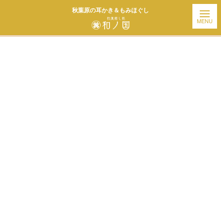
秋葉原の耳かき＆もみほぐし
ホーム
| お知らせ |
template.detail
[%title%]
[%article_date_notime_wa%]
[%list_start%]