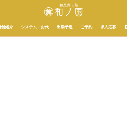
店舗紹介
システム・お代
出勤予定
ご予約
求人応募
[%title%]
[%list_start%]