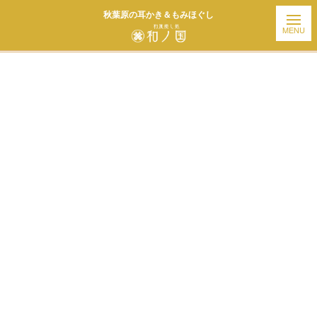
秋葉原の耳かき＆もみほぐし
ホーム
| お知らせ |
template.detail
[%title%]
[%article_date_notime_wa%]
[%list_start%]