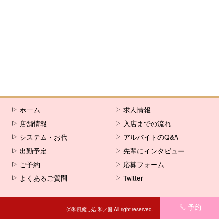
[%comment%]
[%list_end%]
[%article%]
ホーム
求人情報
店舗情報
入店までの流れ
システム・お代
アルバイトのQ&A
出勤予定
先輩にインタビュー
ご予約
応募フォーム
よくあるご質問
Twitter
予約
(c)和風癒し処 和ノ国 All right reserved.