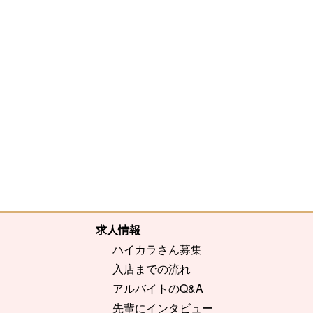
[%comment%]
[%list_end%]
[%article%]
求人情報
ハイカラさん募集
入店までの流れ
アルバイトのQ&A
先輩にインタビュー