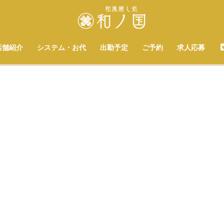
店舗紹介
システム・お代
出勤予定
ご予約
求人応募
[%title%]
[%list_start%]