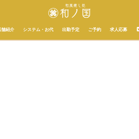
店舗紹介
システム・お代
出勤予定
ご予約
求人応募
[%title%]
[%list_start%]