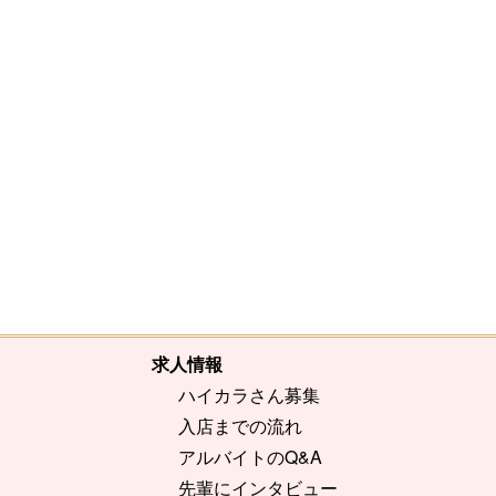
[%comment%]
[%list_end%]
[%article%]
求人情報
ハイカラさん募集
入店までの流れ
アルバイトのQ&A
先輩にインタビュー