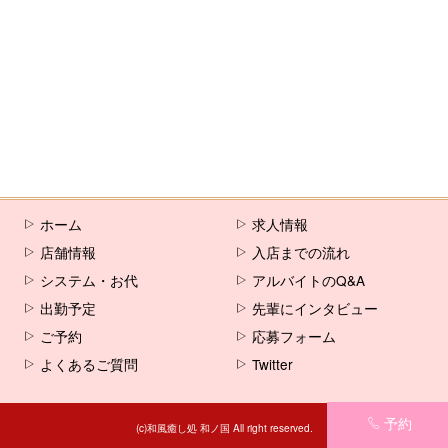
[%comment%]
[%list_end%]
[%article%]
ホーム
求人情報
店舗情報
入店までの流れ
システム・お代
アルバイトのQ&A
出勤予定
先輩にインタビュー
ご予約
応募フォーム
よくあるご質問
Twitter
予約
(c)和風癒し処 和ノ国 All right reserved.