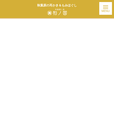
秋葉原の耳かき＆もみほぐし
ホーム
| お知らせ |
template.detail
[%title%]
[%article_date_notime_wa%]
[%list_start%]