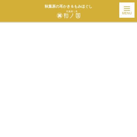
秋葉原の耳かき＆もみほぐし
ホーム
| お知らせ |
template.detail
[%title%]
[%article_date_notime_wa%]
[%list_start%]