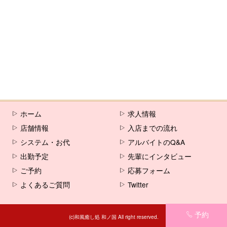
[%comment%]
[%list_end%]
[%article%]
ホーム
求人情報
店舗情報
入店までの流れ
システム・お代
アルバイトのQ&A
出勤予定
先輩にインタビュー
ご予約
応募フォーム
よくあるご質問
Twitter
予約
(c)和風癒し処 和ノ国 All right reserved.