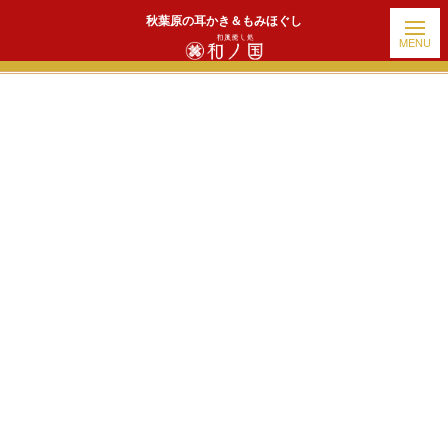
秋葉原の耳かき＆もみほぐし
ホーム
|
出勤情報
|
template.detail
[!% if (image.url!="") { %]
[!% } %]
[%title%]
続きを読む