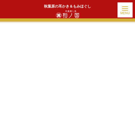
秋葉原の耳かき＆もみほぐし
ホーム
|
出勤情報
|
template.detail
[!% if (image.url!="") { %]
[!% } %]
[%title%]
続きを読む