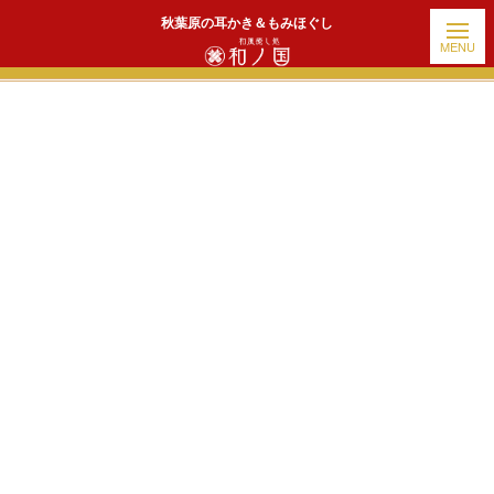
秋葉原の耳かき＆もみほぐし
ホーム
|
出勤情報
|
template.detail
[!% if (image.url!="") { %]
[!% } %]
[%title%]
続きを読む