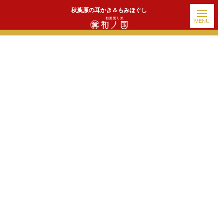
秋葉原の耳かき＆もみほぐし
ホーム
|
出勤情報
|
template.detail
[!% if (image.url!="") { %]
[!% } %]
[%title%]
続きを読む