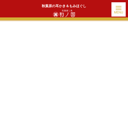
秋葉原の耳かき＆もみほぐし
ホーム
|
出勤情報
|
template.detail
[!% if (image.url!="") { %]
[!% } %]
[%title%]
続きを読む