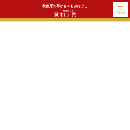
秋葉原の耳かき＆もみほぐし
ホーム
|
出勤情報
|
template.detail
[!% if (image.url!="") { %]
[!% } %]
[%title%]
続きを読む