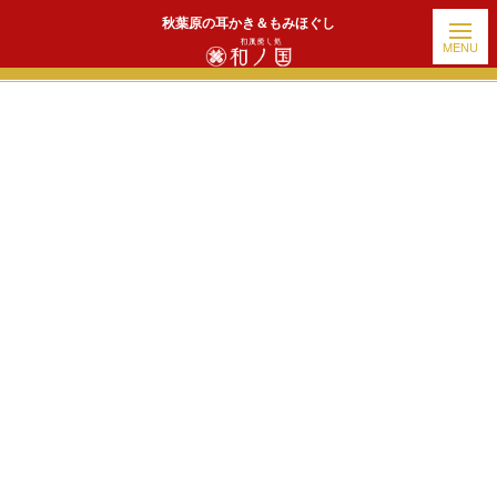
秋葉原の耳かき＆もみほぐし
ホーム
|
出勤情報
|
template.detail
[!% if (image.url!="") { %]
[!% } %]
[%title%]
続きを読む