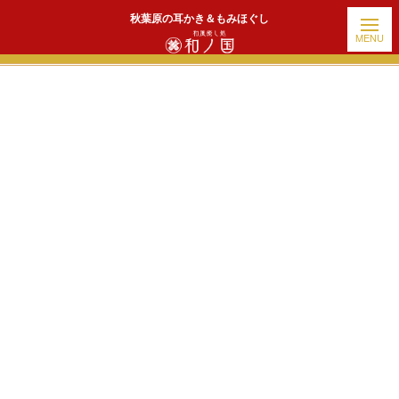
秋葉原の耳かき＆もみほぐし
ホーム
|
出勤情報
|
template.detail
[!% if (image.url!="") { %]
[!% } %]
[%title%]
続きを読む