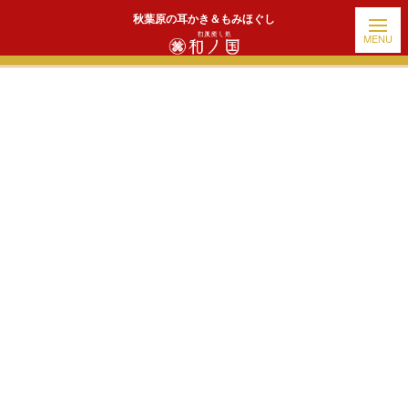
秋葉原の耳かき＆もみほぐし
ホーム
|
出勤情報
|
template.detail
[!% if (image.url!="") { %]
[!% } %]
[%title%]
続きを読む